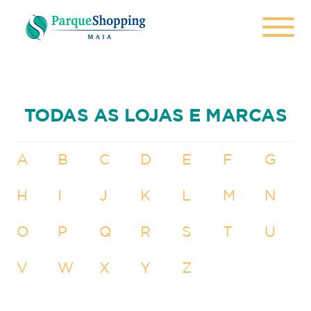
TODAS AS LOJAS E MARCAS
A
B
C
D
E
F
G
H
I
J
K
L
M
N
O
P
Q
R
S
T
U
V
W
X
Y
Z