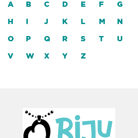
A
B
C
D
E
F
G
H
I
J
K
L
M
N
O
P
Q
R
S
T
U
V
W
X
Y
Z