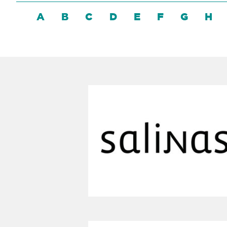
A
B
C
D
E
F
G
H