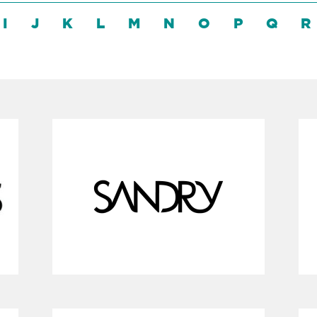
I
J
K
L
M
N
O
P
Q
R