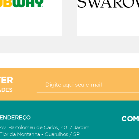
TER
ADES
ENDEREÇO
COM
Av. Bartolomeu de Carlos, 401 / Jardim
Flor da Montanha - Guarulhos / SP