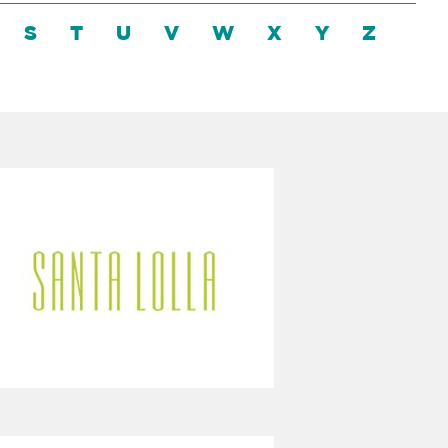
S
T
U
V
W
X
Y
Z