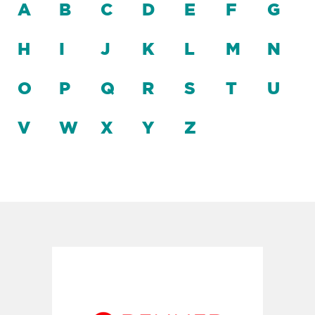
A
B
C
D
E
F
G
H
I
J
K
L
M
N
O
P
Q
R
S
T
U
V
W
X
Y
Z