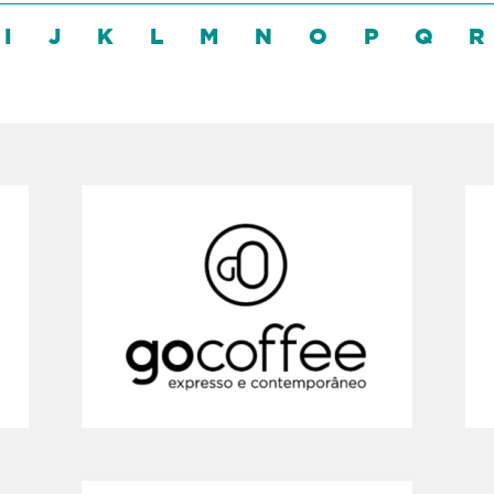
I
J
K
L
M
N
O
P
Q
R