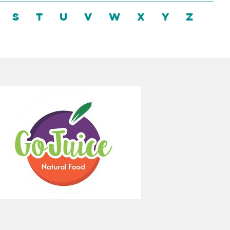
S
T
U
V
W
X
Y
Z