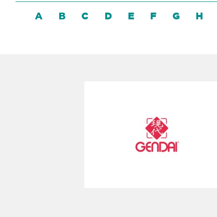
A
B
C
D
E
F
G
H