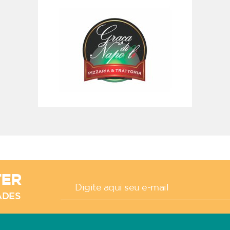
TER
ADES