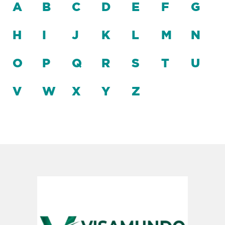
A
B
C
D
E
F
G
H
I
J
K
L
M
N
O
P
Q
R
S
T
U
V
W
X
Y
Z