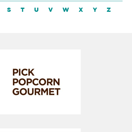
S
T
U
V
W
X
Y
Z