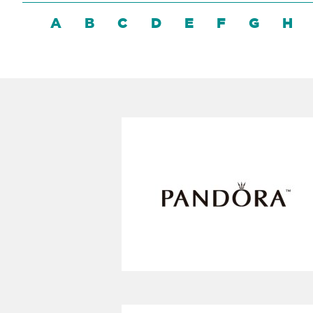
A
B
C
D
E
F
G
H