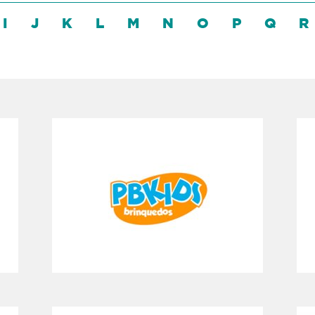
I
J
K
L
M
N
O
P
Q
R