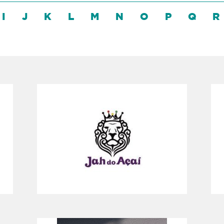
I
J
K
L
M
N
O
P
Q
R