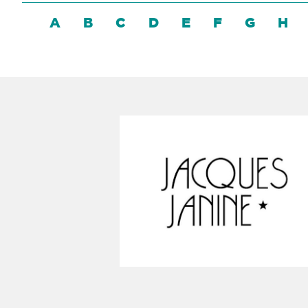
A
B
C
D
E
F
G
H