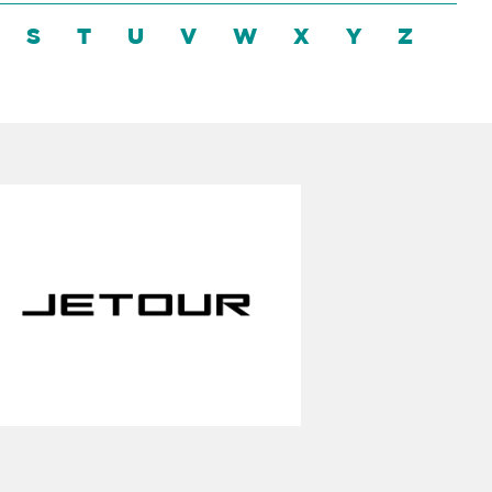
S
T
U
V
W
X
Y
Z