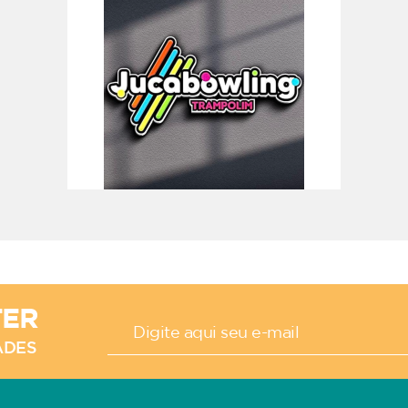
TER
ADES