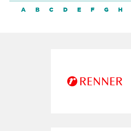
A
B
C
D
E
F
G
H