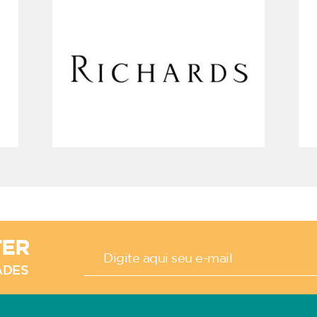
TER
ADES