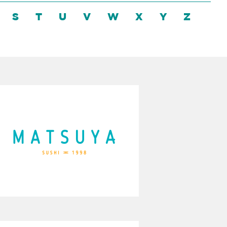
S
T
U
V
W
X
Y
Z