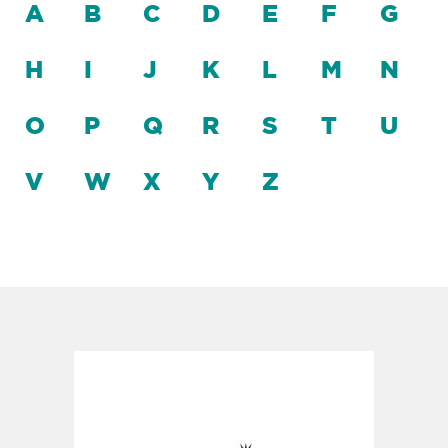
A
B
C
D
E
F
G
H
I
J
K
L
M
N
O
P
Q
R
S
T
U
V
W
X
Y
Z