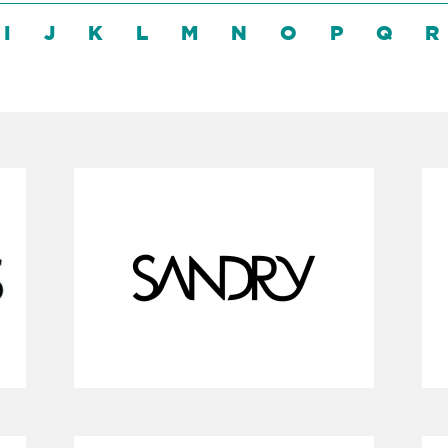
I
J
K
L
M
N
O
P
Q
R