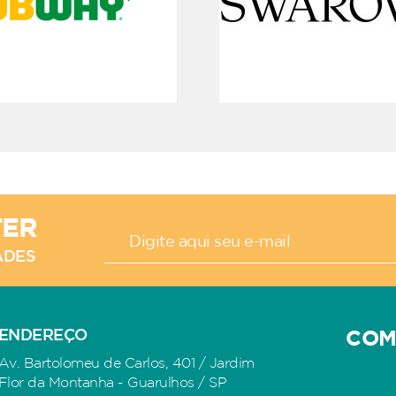
TER
ADES
ENDEREÇO
COM
Av. Bartolomeu de Carlos, 401 / Jardim
Flor da Montanha - Guarulhos / SP