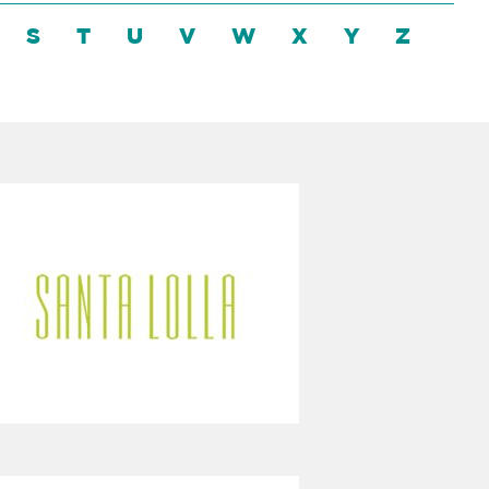
S
T
U
V
W
X
Y
Z