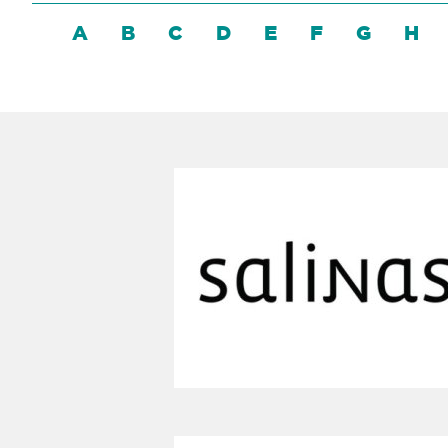
A
B
C
D
E
F
G
H